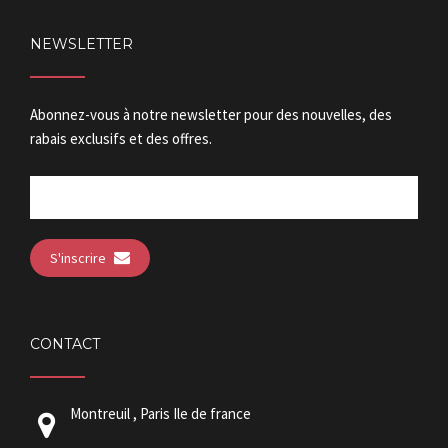
NEWSLETTER
Abonnez-vous à notre newsletter pour des nouvelles, des
rabais exclusifs et des offres.
S'inscrire
CONTACT
Montreuil , Paris Ile de france