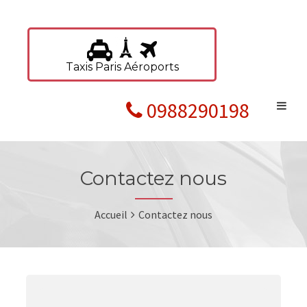
Taxis Paris Aéroports
0988290198
Contactez nous
Accueil
Contactez nous