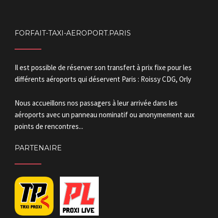
FORFAIT-TAXI-AEROPORT.PARIS
Il est possible de réserver son transfert à prix fixe pour les
différents aéroports qui déservent Paris : Roissy CDG, Orly
Nous accueillons nos passagers à leur arrivée dans les
aéroports avec un panneau nominatif ou anonymement aux
points de rencontres...
PARTENAIRE