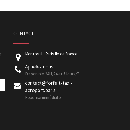
CONTACT
Montreuil , Paris Ile de france
r
Appelez nous
Disponible 24H/24 et 7Jours/7
contact@forfait-taxi-
aeroport.paris
Réponse immédiate