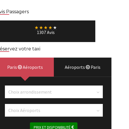
vis Passagers
★
★
★
★
★
1307 Avis
éservez votre taxi
Paris
Aéroports
Aéroports
Paris
PRIX ET DISPONIBILITÉ