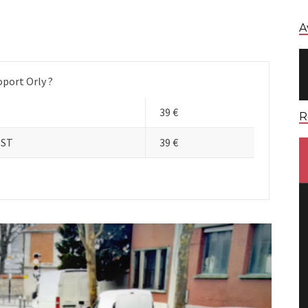
A
oport Orly ?
39 €
R
EST
39 €