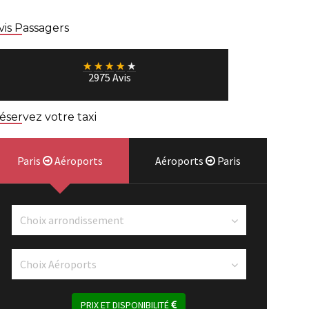
vis Passagers
★
★
★
★
★
2975 Avis
éservez votre taxi
Paris
Aéroports
Aéroports
Paris
PRIX ET DISPONIBILITÉ