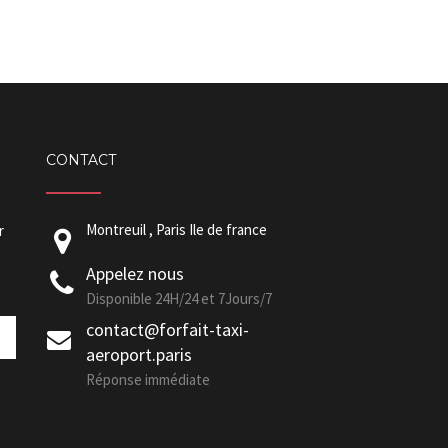
CONTACT
Montreuil , Paris Ile de france
r
Appelez nous
Disponible 24H/24 et 7Jours/7
contact@forfait-taxi-
aeroport.paris
Réponse immédiate