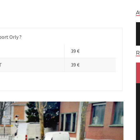
A
port Orly ?
39 €
R
T
39 €