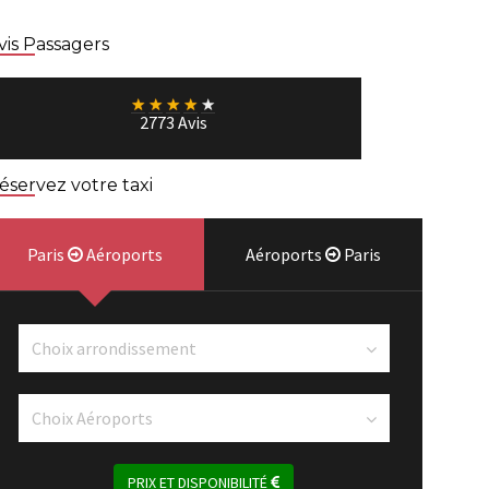
vis Passagers
★
★
★
★
★
2773 Avis
éservez votre taxi
Paris
Aéroports
Aéroports
Paris
PRIX ET DISPONIBILITÉ