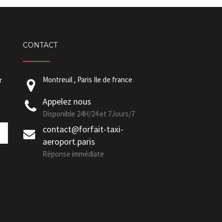
CONTACT
Montreuil , Paris Ile de france
r
Appelez nous
Disponible 24H/24 et 7Jours/7
contact@forfait-taxi-
aeroport.paris
Réponse immédiate