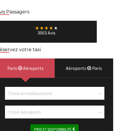
vis Passagers
★
★
★
★
★
3003 Avis
éservez votre taxi
Paris
Aéroports
Aéroports
Paris
PRIX ET DISPONIBILITÉ