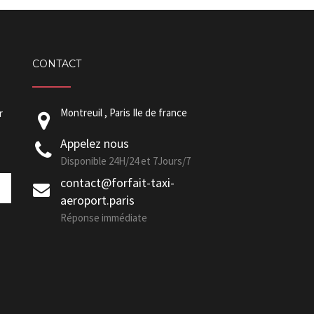
CONTACT
Montreuil , Paris Ile de france
r
Appelez nous
Disponible 24H/24 et 7Jours/7
contact@forfait-taxi-
aeroport.paris
Réponse immédiate