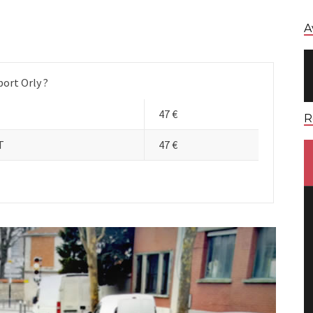
A
port Orly ?
47 €
R
T
47 €